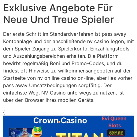
Exklusive Angebote Für
Neue Und Treue Spieler
Der erste Schritt im Standardverfahren ist pass away
Kontoanlage und der anschließende nv casino logon, mit
dem Spieler Zugang zu Spielerkonto, Einzahlungstools
und Auszahlungsbereichen erhalten. Die Plattform
bewirbt regelmäßig Boni und Promo-Codes, und du
findest oft Hinweise zu willkommensangeboten auf der
Startseite von nv on line casino on-line, aber lies vorher
pass away Umsatzbedingungen sorgfältig. Der
einfachste Weg, NV Casino unterwegs zu nutzen, ist
über den Browser Ihres mobilen Geräts.
{