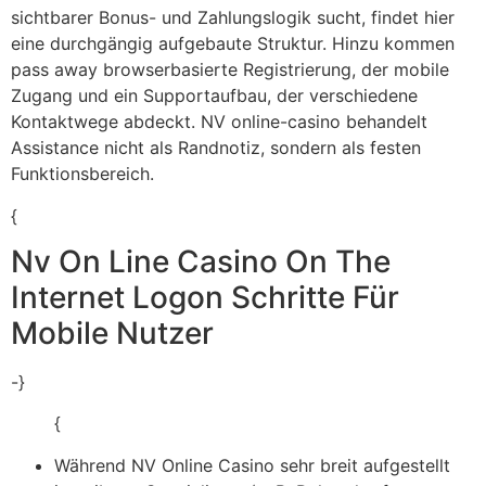
sichtbarer Bonus- und Zahlungslogik sucht, findet hier
eine durchgängig aufgebaute Struktur. Hinzu kommen
pass away browserbasierte Registrierung, der mobile
Zugang und ein Supportaufbau, der verschiedene
Kontaktwege abdeckt. NV online-casino behandelt
Assistance nicht als Randnotiz, sondern als festen
Funktionsbereich.
{
Nv On Line Casino On The
Internet Logon Schritte Für
Mobile Nutzer
-}
{
Während NV Online Casino sehr breit aufgestellt