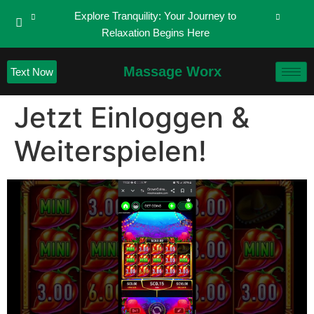
Explore Tranquility: Your Journey to
Relaxation Begins Here
Massage Worx
Text Now
Jetzt Einloggen &
Weiterspielen!