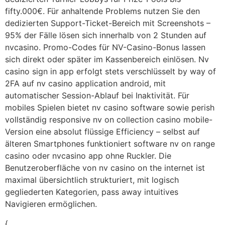
fifty.000€. Für anhaltende Problems nutzen Sie den
dedizierten Support-Ticket-Bereich mit Screenshots –
95% der Fälle lösen sich innerhalb von 2 Stunden auf
nvcasino. Promo-Codes für NV-Casino-Bonus lassen
sich direkt oder später im Kassenbereich einlösen. Nv
casino sign in app erfolgt stets verschlüsselt by way of
2FA auf nv casino application android, mit
automatischer Session-Ablauf bei Inaktivität. Für
mobiles Spielen bietet nv casino software sowie perish
vollständig responsive nv on collection casino mobile-
Version eine absolut flüssige Efficiency – selbst auf
älteren Smartphones funktioniert software nv on range
casino oder nvcasino app ohne Ruckler. Die
Benutzeroberfläche von nv casino on the internet ist
maximal übersichtlich strukturiert, mit logisch
gegliederten Kategorien, pass away intuitives
Navigieren ermöglichen.
{