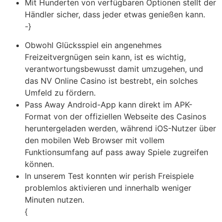
Mit Hunderten von verfügbaren Optionen stellt der
Händler sicher, dass jeder etwas genießen kann.
-}
Obwohl Glücksspiel ein angenehmes
Freizeitvergnügen sein kann, ist es wichtig,
verantwortungsbewusst damit umzugehen, und
das NV Online Casino ist bestrebt, ein solches
Umfeld zu fördern.
Pass Away Android-App kann direkt im APK-
Format von der offiziellen Webseite des Casinos
heruntergeladen werden, während iOS-Nutzer über
den mobilen Web Browser mit vollem
Funktionsumfang auf pass away Spiele zugreifen
können.
In unserem Test konnten wir perish Freispiele
problemlos aktivieren und innerhalb weniger
Minuten nutzen.
{