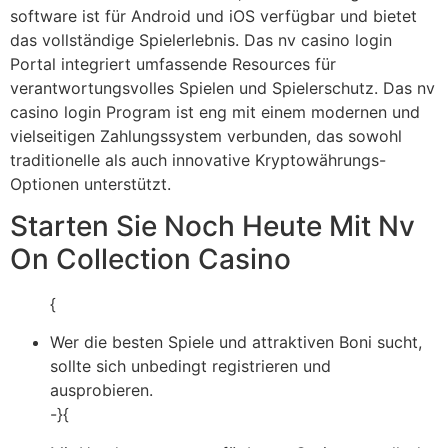
software ist für Android und iOS verfügbar und bietet
das vollständige Spielerlebnis. Das nv casino login
Portal integriert umfassende Resources für
verantwortungsvolles Spielen und Spielerschutz. Das nv
casino login Program ist eng mit einem modernen und
vielseitigen Zahlungssystem verbunden, das sowohl
traditionelle als auch innovative Kryptowährungs-
Optionen unterstützt.
Starten Sie Noch Heute Mit Nv
On Collection Casino
{
Wer die besten Spiele und attraktiven Boni sucht,
sollte sich unbedingt registrieren und
ausprobieren.
-}{