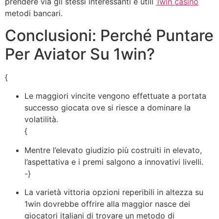
prendere via gli stessi interessanti e utili
1win casino
metodi bancari.
Conclusioni: Perché Puntare
Per Aviator Su 1win?
{
Le maggiori vincite vengono effettuate a portata
successo giocata ove si riesce a dominare la
volatilità.
{
Mentre l’elevato giudizio più costruiti in elevato,
l’aspettativa e i premi salgono a innovativi livelli.
-}
La varietà vittoria opzioni reperibili in altezza su
1win dovrebbe offrire alla maggior nasce dei
giocatori italiani di trovare un metodo di