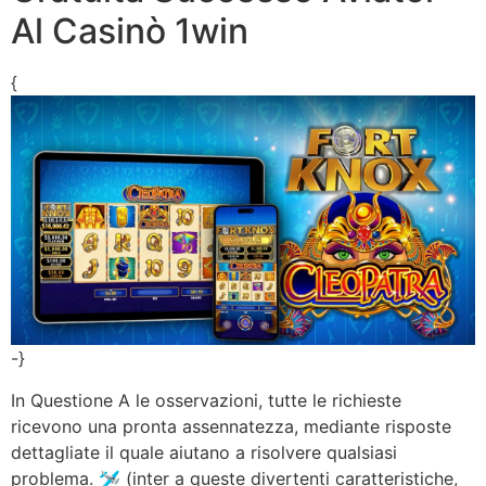
Al Casinò 1win
{
-}
In Questione A le osservazioni, tutte le richieste
ricevono una pronta assennatezza, mediante risposte
dettagliate il quale aiutano a risolvere qualsiasi
problema. 🛩 (inter a queste divertenti caratteristiche,