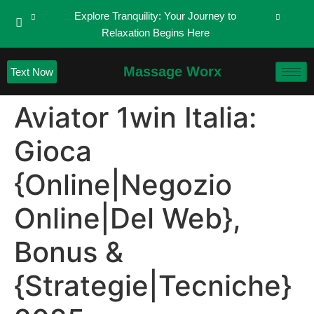
Explore Tranquility: Your Journey to
Relaxation Begins Here
Massage Worx
Text Now
Aviator 1win Italia:
Gioca
{Online|Negozio
Online|Del Web},
Bonus &
{Strategie|Tecniche}