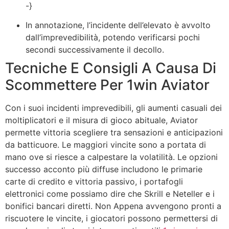
-}
In annotazione, l’incidente dell’elevato è avvolto
dall’imprevedibilità, potendo verificarsi pochi
secondi successivamente il decollo.
Tecniche E Consigli A Causa Di
Scommettere Per 1win Aviator
Con i suoi incidenti imprevedibili, gli aumenti casuali dei
moltiplicatori e il misura di gioco abituale, Aviator
permette vittoria scegliere tra sensazioni e anticipazioni
da batticuore. Le maggiori vincite sono a portata di
mano ove si riesce a calpestare la volatilità. Le opzioni
successo acconto più diffuse includono le primarie
carte di credito e vittoria passivo, i portafogli
elettronici come possiamo dire che Skrill e Neteller e i
bonifici bancari diretti. Non Appena avvengono pronti a
riscuotere le vincite, i giocatori possono permettersi di