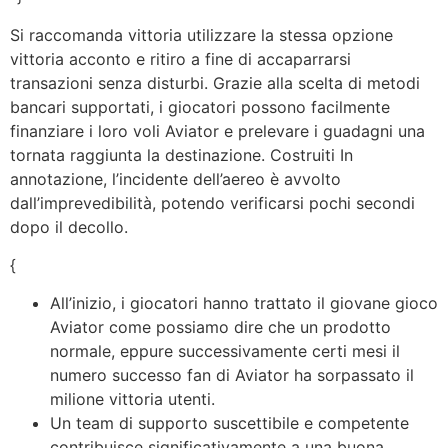
Si raccomanda vittoria utilizzare la stessa opzione
vittoria acconto e ritiro a fine di accaparrarsi
transazioni senza disturbi. Grazie alla scelta di metodi
bancari supportati, i giocatori possono facilmente
finanziare i loro voli Aviator e prelevare i guadagni una
tornata raggiunta la destinazione. Costruiti In
annotazione, l’incidente dell’aereo è avvolto
dall’imprevedibilità, potendo verificarsi pochi secondi
dopo il decollo.
{
All’inizio, i giocatori hanno trattato il giovane gioco
Aviator come possiamo dire che un prodotto
normale, eppure successivamente certi mesi il
numero successo fan di Aviator ha sorpassato il
milione vittoria utenti.
Un team di supporto suscettibile e competente
contribuisce significativamente a una buona