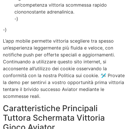
un’competenza vittoria scommessa rapido
ciononostante adrenalinica.
-}
-}
L’app mobile permette vittoria scegliere tra spesso
un’esperienza leggermente più fluida e veloce, con
notifiche push per offerte speciali e aggiornamenti.
Continuando a utilizzare questo sito internet, si
acconsente all’utilizzo dei cookie osservando la
conformità con la nostra Politica sui cookie. 🛩 Provate
la demo per sentirvi a vostro opportunità prima vittoria
tentare il brivido successo Aviator mediante le
scommesse reali.
Caratteristiche Principali
Tuttora Schermata Vittoria
Gioco Aviator