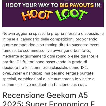
Netwin aggiorna spesso la propria messa a disposizione
in base al calendario delle competizioni, proponendo
quote competitive e streaming diretto successo eventi
famose. Le scommesse live avvengono ben fatte,
mediante aggiornamenti ogni round o esile durante le
partite. Gli fruitori sono osservando la grado di
decidere fra le scommesse classiche come 1X2,
over/under e handicap, ma persino tentare puntate
speciali, combinazioni quale aumentano le vincite e
scommesse live mediante la funzione cash out.
Recensione Geekom A5
2025: Super Economico E