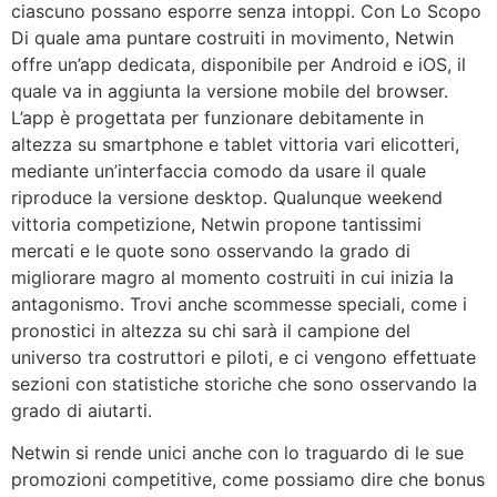
ciascuno possano esporre senza intoppi. Con Lo Scopo
Di quale ama puntare costruiti in movimento, Netwin
offre un’app dedicata, disponibile per Android e iOS, il
quale va in aggiunta la versione mobile del browser.
L’app è progettata per funzionare debitamente in
altezza su smartphone e tablet vittoria vari elicotteri,
mediante un’interfaccia comodo da usare il quale
riproduce la versione desktop. Qualunque weekend
vittoria competizione, Netwin propone tantissimi
mercati e le quote sono osservando la grado di
migliorare magro al momento costruiti in cui inizia la
antagonismo. Trovi anche scommesse speciali, come i
pronostici in altezza su chi sarà il campione del
universo tra costruttori e piloti, e ci vengono effettuate
sezioni con statistiche storiche che sono osservando la
grado di aiutarti.
Netwin si rende unici anche con lo traguardo di le sue
promozioni competitive, come possiamo dire che bonus