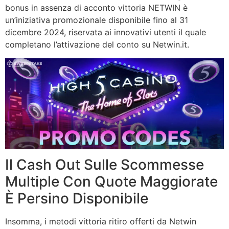
bonus in assenza di acconto vittoria NETWIN è
un’iniziativa promozionale disponibile fino al 31
dicembre 2024, riservata ai innovativi utenti il quale
completano l’attivazione del conto su Netwin.it.
Il Cash Out Sulle Scommesse
Multiple Con Quote Maggiorate
È Persino Disponibile
Insomma, i metodi vittoria ritiro offerti da Netwin