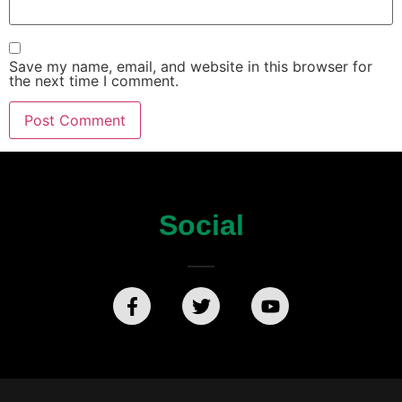
Save my name, email, and website in this browser for
the next time I comment.
Social