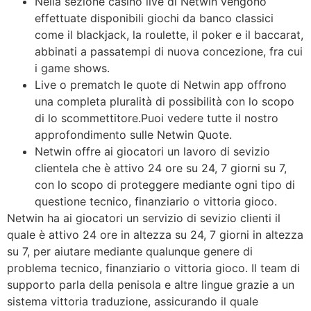
Nella sezione casinò live di Netwin vengono
effettuate disponibili giochi da banco classici
come il blackjack, la roulette, il poker e il baccarat,
abbinati a passatempi di nuova concezione, fra cui
i game shows.
Live o prematch le quote di Netwin app offrono
una completa pluralità di possibilità con lo scopo
di lo scommettitore.Puoi vedere tutte il nostro
approfondimento sulle Netwin Quote.
Netwin offre ai giocatori un lavoro di sevizio
clientela che è attivo 24 ore su 24, 7 giorni su 7,
con lo scopo di proteggere mediante ogni tipo di
questione tecnico, finanziario o vittoria gioco.
Netwin ha ai giocatori un servizio di sevizio clienti il
quale è attivo 24 ore in altezza su 24, 7 giorni in altezza
su 7, per aiutare mediante qualunque genere di
problema tecnico, finanziario o vittoria gioco. Il team di
supporto parla della penisola e altre lingue grazie a un
sistema vittoria traduzione, assicurando il quale