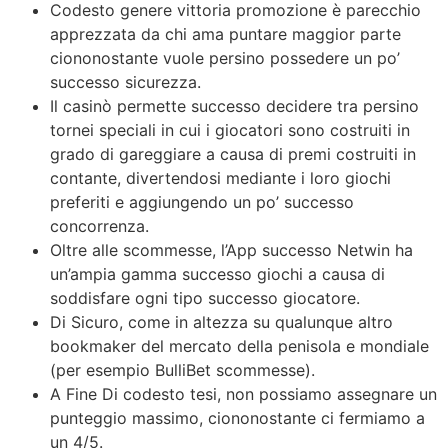
Codesto genere vittoria promozione è parecchio
apprezzata da chi ama puntare maggior parte
ciononostante vuole persino possedere un po’
successo sicurezza.
Il casinò permette successo decidere tra persino
tornei speciali in cui i giocatori sono costruiti in
grado di gareggiare a causa di premi costruiti in
contante, divertendosi mediante i loro giochi
preferiti e aggiungendo un po’ successo
concorrenza.
Oltre alle scommesse, l’App successo Netwin ha
un’ampia gamma successo giochi a causa di
soddisfare ogni tipo successo giocatore.
Di Sicuro, come in altezza su qualunque altro
bookmaker del mercato della penisola e mondiale
(per esempio BulliBet scommesse).
A Fine Di codesto tesi, non possiamo assegnare un
punteggio massimo, ciononostante ci fermiamo a
un 4/5.