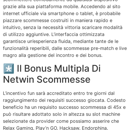
grazie alla sua piattaforma mobile. Accedendo al sito
internet ufficiale via smartphone o tablet, è probabile
piazzare scommesse costruiti in maniera rapido e
intuitivo, senza la necessità vittoria scaricare modalità
di utilizzo aggiuntive. L’interfaccia ottimizzata
garantisce un’esperienza fluida, mediante tante de le
funzionalità reperibili, dalle scommesse pre-match e live
magro alla gestione del incontro e dei bonus.
*️⃣ Il Bonus Multipla Di
Netwin Scommesse
L’incentivo fun sarà accreditato entro tre giorni dal
raggiungimento dei requisiti successo giocata. Codesto
beneficio ha un requisito successo scommessa di 45x e
può risultare adottato solo in altezza su slot machine
selezionate da provider come possiamo asserire che
Relax Gaming, Play’n GO, Hacksaw, Endorphina,