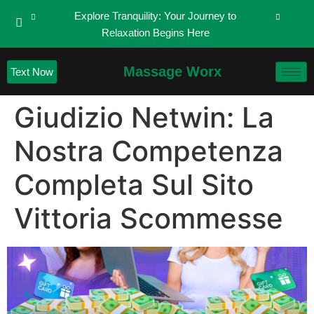
Explore Tranquility: Your Journey to
Relaxation Begins Here
Massage Worx
Text Now
Giudizio Netwin: La
Nostra Competenza
Completa Sul Sito
Vittoria Scommesse