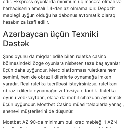
edir. Ekspress oyunlarda minimum üç macəra olmalı və
hərhadisənin əmsalı 1.4-dən az olmamalıdır. Depozit
məbləği uyğun olduğu haldabonus avtomatik olaraq
hesabınıza izafi edilir.
Azərbaycan üçün Texniki
Dəstək
Şans oyunu da miqdar edilə bilən ruletka casino
bölməsindəki özgə oyunlara nisbətən təzə başlayanlar
üçün daha uyğundur. Mərc platforması ruletkanı həm
səmimi, həm də obrazli dilerlərlə oynamağa imkan
yaradır. Real ruletka təcrübəsi istəyirsinizsə, ruletkanı
obrazli dilerlə oynamağınızı tövsiyə edərdik. Ruletka
oyunu veb-saytdan, eləcə də mobil cihazdan əylənmək
üçün uyğundur. Mostbet Casino müasirtələblərlə yanaşı,
ənənəvi müştərilərini də düşünür.
Mostbet AZ-90-da minimum pul ixrac məbləği 1 AZN