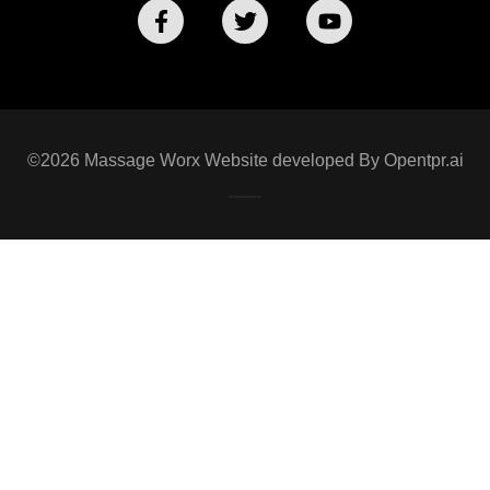
©2026 Massage Worx Website developed By
Opentpr.ai