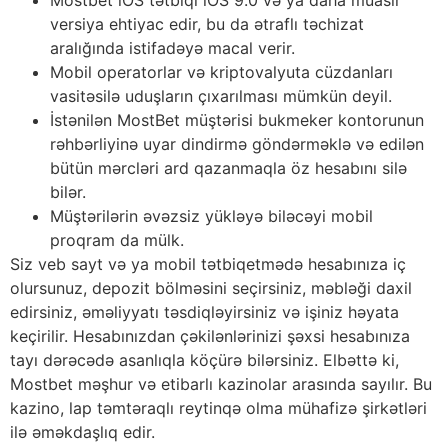
Mostbet iOS tətbiqi iOS 9.0 və ya daha müasir
versiya ehtiyac edir, bu da ətraflı təchizat
aralığında istifadəyə macal verir.
Mobil operatorlar və kriptovalyuta cüzdanları
vasitəsilə uduşların çıxarılması mümkün deyil.
İstənilən MostBet müştərisi bukmeker kontorunun
rəhbərliyinə uyar dindirmə göndərməklə və edilən
bütün mərcləri ard qazanmaqla öz hesabını silə
bilər.
Müştərilərin əvəzsiz yükləyə biləcəyi mobil
proqram da mülk.
Siz veb sayt və ya mobil tətbiqetmədə hesabınıza iç
olursunuz, depozit bölməsini seçirsiniz, məbləği daxil
edirsiniz, əməliyyatı təsdiqləyirsiniz və işiniz həyata
keçirilir. Hesabınızdan çəkilənlərinizi şəxsi hesabınıza
tayı dərəcədə asanlıqla köçürə bilərsiniz. Elbəttə ki,
Mostbet məşhur və etibarlı kazinolar arasında sayılır. Bu
kazino, lap təmtəraqlı reytinqə olma mühafizə şirkətləri
ilə əməkdaşlıq edir.