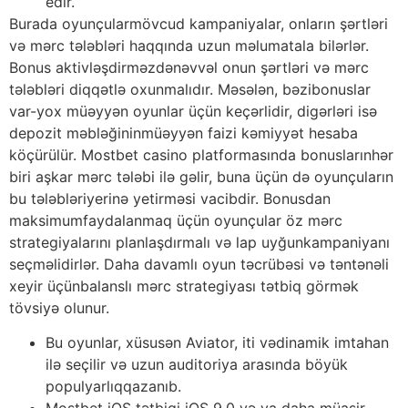
edir.
Burada oyunçularmövcud kampaniyalar, onların şərtləri
və mərc tələbləri haqqında uzun məlumatala bilərlər.
Bonus aktivləşdirməzdənəvvəl onun şərtləri və mərc
tələbləri diqqətlə oxunmalıdır. Məsələn, bəzibonuslar
var-yox müəyyən oyunlar üçün keçərlidir, digərləri isə
depozit məbləğininmüəyyən faizi kəmiyyət hesaba
köçürülür. Mostbet casino platformasında bonuslarınhər
biri aşkar mərc tələbi ilə gəlir, buna üçün də oyunçuların
bu tələbləriyerinə yetirməsi vacibdir. Bonusdan
maksimumfaydalanmaq üçün oyunçular öz mərc
strategiyalarını planlaşdırmalı və lap uyğunkampaniyanı
seçməlidirlər. Daha davamlı oyun təcrübəsi və təntənəli
xeyir üçünbalanslı mərc strategiyası tətbiq görmək
tövsiyə olunur.
Bu oyunlar, xüsusən Aviator, iti vədinamik imtahan
ilə seçilir və uzun auditoriya arasında böyük
populyarlıqqazanıb.