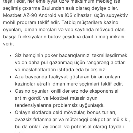
təşkil edir, hər əməliyyat üzrə maksimum məbləğ isə
seçilmiş çıxarma üsulundan asılı olaraq dəyişə bilər.
Mostbet AZ-90 Android və iOS cihazları üçün subyektiv
mobil proqram təklif edir. Tətbiq müştərilərə kazino
oyunları, idman mərcləri və veb saytında mövcud olan
başqa funksiyaların bütöv çeşidinə daxil olmaq imkanı
verir.
Siz həmçinin poker bacarıqlarınızı təkmilləşdirmək
və ən daha pul qazanmaq üçün rəngarəng alətlər
və məsləhətlərdən istifadə edə bilərsiniz.
Azərbaycanda fəaliyyət göstərən bir ən onlayn
kazinolar ətraflı idman mərc seçimləri təklif edir.
Casino oyunları onilliklər ərzində eksponensial
artım gördü və Mostbet müasir oyun
tendensiyalarına problemsiz uyğunlaşdı.
Onlayn slotlarda cəld mövzular, bonus turları,
əvəzsiz fırlanmalar və mütərəqqi cekpotlar mülk ki,
bu da onları əyləncəli və potensial olaraq faydalı