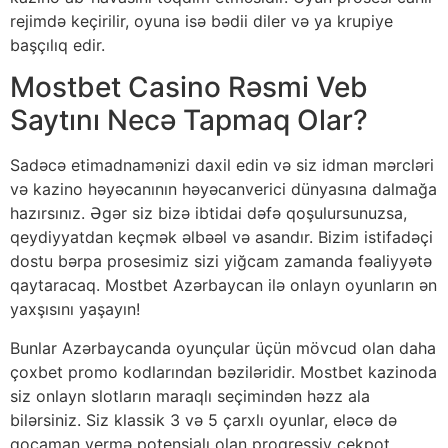
rejimdə keçirilir, oyuna isə bədii diler və ya krupiye
başçılıq edir.
Mostbet Casino Rəsmi Veb
Saytını Necə Tapmaq Olar?
Sadəcə etimadnamənizi daxil edin və siz idman mərcləri
və kazino həyəcanının həyəcanverici dünyasına dalmağa
hazırsınız. Əgər siz bizə ibtidai dəfə qoşulursunuzsa,
qeydiyyatdan keçmək əlbəəl və asandır. Bizim istifadəçi
dostu bərpa prosesimiz sizi yiğcam zamanda fəaliyyətə
qaytaracaq. Mostbet Azərbaycan ilə onlayn oyunların ən
yaxşısını yaşayın!
Bunlar Azərbaycanda oyunçular üçün mövcud olan daha
çoxbet promo kodlarından bəziləridir. Mostbet kazinoda
siz onlayn slotların maraqlı seçimindən həzz ala
bilərsiniz. Siz klassik 3 və 5 çarxlı oyunlar, eləcə də
qocaman vermə potensialı olan proqressiv cekpot