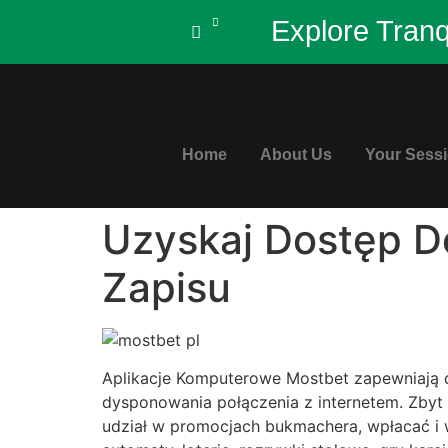
Explore Tranq
Home
About Us
Your Sess
Uzyskaj Dostęp D
Zapisu
Aplikacje Komputerowe Mostbet zapewniają 
dysponowania połączenia z internetem. Zby
udział w promocjach bukmachera, wpłacać i w