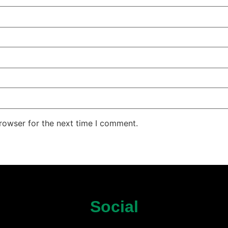
rowser for the next time I comment.
Social