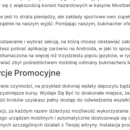
 się z większością konsol hazardowych w kasynie Mostbet
jest to strata pieniędzy, ale zakłady sportowe owo zupeł
ządnie na naszym wyjść. Pomijając naszym, bukmacher of
stawianie i wybrać sekcję, na którą chcesz obstawiać zak
sz pobrać aplikację zarówno na Androida, w jaki to sposó
etłumaczona na więcej niż trzydziestu pięciu języków, w t
wiać zbyt pośrednictwem mobilnej odmiany bukmachera M
ycje Promocyjne
owane czynności, na przykład dokonaj wpłaty depozytu bąd
zystniejsze kursy. Wydaje Się Być to doskonałe miejsce, 
dzi kroków uzyskasz pełny dostęp do odwiedzenia wszelkic
kacji, za każdym razem dzierżysz możliwość wykorzystania
go urządzeń mobilnych i automatycznie dostosowuje się do
ch szczególnych działań z Twojej witryny. Instalacja pro