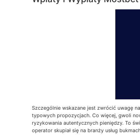
Szczególnie wskazane jest zwrócić uwagę na
typowych propozycjach. Co więcej, gwoli no
ryzykowania autentycznych pieniędzy. To ś
operator skupiał się na branży usług bukmach