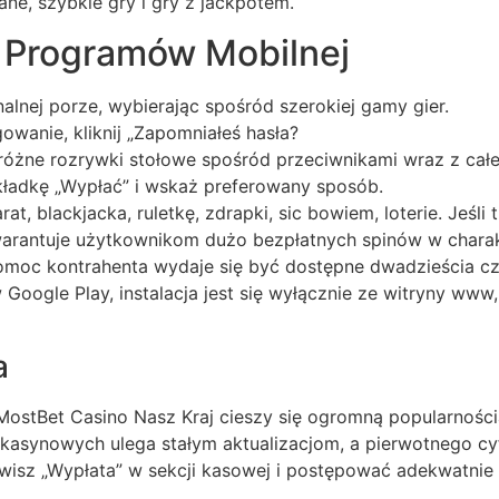
iane, szybkie gry i gry z jackpotem.
 Programów Mobilnej
alnej porze, wybierając spośród szerokiej gamy gier.
gowanie, kliknij „Zapomniałeś hasła?
żne rozrywki stołowe spośród przeciwnikami wraz z całe
zakładkę „Wypłać” i wskaż preferowany sposób.
, blackjacka, ruletkę, zdrapki, sic bowiem, loterie. Jeśli 
gwarantuje użytkownikom dużo bezpłatnych spinów w charak
 Pomoc kontrahenta wydaje się być dostępne dwadzieścia cz
 Google Play, instalacja jest się wyłącznie ze witryny ww
a
MostBet Casino Nasz Kraj cieszy się ogromną popularnośc
kasynowych ulega stałym aktualizacjom, a pierwotnego cyfr
lawisz „Wypłata” w sekcji kasowej i postępować adekwatnie