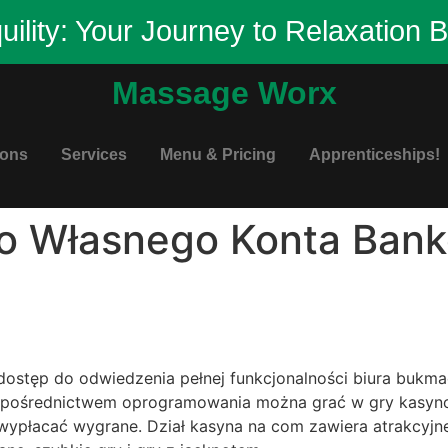
uility: Your Journey to Relaxation 
Massage Worx
ions
Services
Menu & Pricing
Apprenticeships!
o Własnego Konta Bank
dostęp do odwiedzenia pełnej funkcjonalności biura buk
t pośrednictwem oprogramowania można grać w gry kasyno
ypłacać wygrane. Dział kasyna na com zawiera atrakcyjne 