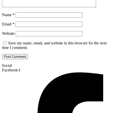
Name
*
Email
*
Website
Save my name, email, and website in this browser for the next
time I comment.
Social
Facebook-f