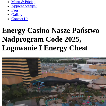
Menu & Pricing
Apprenticeships!
Faqs
Gallery
Contact Us
Energy Casino Nasze Państwo
Nadprogram Code 2025,
Logowanie I Energy Chest