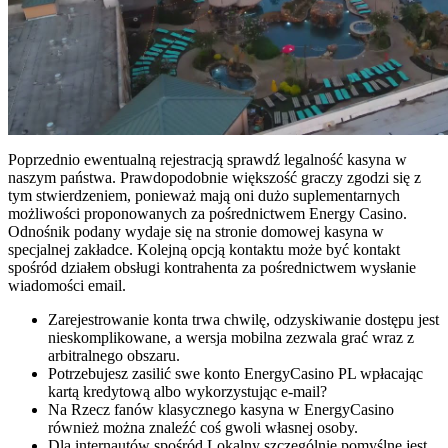
Poprzednio ewentualną rejestracją sprawdź legalność kasyna w
naszym państwa. Prawdopodobnie większość graczy zgodzi się z
tym stwierdzeniem, ponieważ mają oni dużo suplementarnych
możliwości proponowanych za pośrednictwem Energy Casino.
Odnośnik podany wydaje się na stronie domowej kasyna w
specjalnej zakładce. Kolejną opcją kontaktu może być kontakt
spośród działem obsługi kontrahenta za pośrednictwem wysłanie
wiadomości email.
Zarejestrowanie konta trwa chwilę, odzyskiwanie dostępu jest
nieskomplikowane, a wersja mobilna zezwala grać wraz z
arbitralnego obszaru.
Potrzebujesz zasilić swe konto EnergyCasino PL wpłacając
kartą kredytową albo wykorzystując e-mail?
Na Rzecz fanów klasycznego kasyna w EnergyCasino
również można znaleźć coś gwoli własnej osoby.
Dla internautów spośród Lokalny szczególnie pomyślne jest