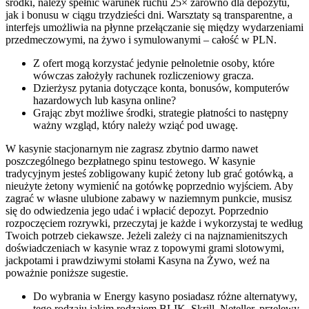
środki, należy spełnić warunek ruchu 25× zarówno dla depozytu,
jak i bonusu w ciągu trzydzieści dni. Warsztaty są transparentne, a
interfejs umożliwia na płynne przełączanie się między wydarzeniami
przedmeczowymi, na żywo i symulowanymi – całość w PLN.
Z ofert mogą korzystać jedynie pełnoletnie osoby, które
wówczas założyły rachunek rozliczeniowy gracza.
Dzierżysz pytania dotyczące konta, bonusów, komputerów
hazardowych lub kasyna online?
Grając zbyt możliwe środki, strategie płatności to następny
ważny wzgląd, który należy wziąć pod uwagę.
W kasynie stacjonarnym nie zagrasz zbytnio darmo nawet
poszczególnego bezpłatnego spinu testowego. W kasynie
tradycyjnym jesteś zobligowany kupić żetony lub grać gotówką, a
nieużyte żetony wymienić na gotówkę poprzednio wyjściem. Aby
zagrać w własne ulubione zabawy w naziemnym punkcie, musisz
się do odwiedzenia jego udać i wpłacić depozyt. Poprzednio
rozpoczęciem rozrywki, przeczytaj je każde i wykorzystaj te według
Twoich potrzeb ciekawsze. Jeżeli zależy ci na najznamienitszych
doświadczeniach w kasynie wraz z topowymi grami slotowymi,
jackpotami i prawdziwymi stołami Kasyna na Żywo, weź na
poważnie poniższe sugestie.
Do wybrania w Energy kasyno posiadasz różne alternatywy,
tego rodzaju jakim rodzajem BLIK, Skrill, Neteller, przelewy