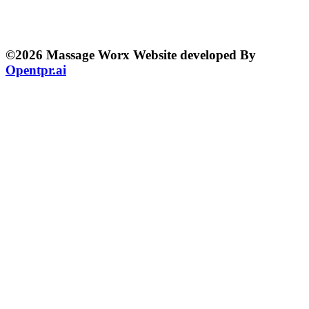
©2026 Massage Worx Website developed By
Opentpr.ai