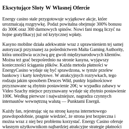
Ekscytujące Sloty W Własnej Ofercie
Energy casino stale przygotowuje wyjątkowe akcje, które
urozmaicają rozgrywkę. Podaż powitalna obejmuje 300% bonusu
do 300€ oraz 300 darmowych spinów. Nowi fani mogą liczyć na
hojne gratyfikacyj już od krytycznej wpłaty.
Kasyno mobilne działa adekwatnie wraz z uprawnieniem tej samej
autoryzacji przyznanej za pośrednictwem Malta Gaming Authority,
która umożliwia uczciwą grę gwoli międzynarodowych klientów.
Można też grać bezpośrednio na stronie kasyna, wyjąwszy
konieczności ściągania plików. Każda metoda płatności w
EnergyCasino wydaje się być sprawdzona, w tymże przelew
bankowy i karty kredytowe. W atrakcyjnych rozrywkach, tego
rodzaju jakim sposobem Deuces Wild, punkty lojalnościowe
przyznawane są zbytnio postawienie 20€; w wypadku zabawy w
Video Szachy miejsce przyznawany wydaje się zbytnio postawienie
100€. Według pierwsze i najważniejsze, nagradza czynnych
internautów wewnętrzną walutą — Punktami Energii.
Każdy fan, rejestrując się na stronę kasyna internetowego
prawdopodobnie, pragnie wiedzieć, że strona jest bezpieczna i
można wraz z niej bez problemu korzystać. Energy Casino oferuje
własnym użytkownikom najbardziej atrakcyjne strategie płatności