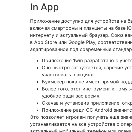
In App
Приложение доступно для устройств на ба
включая смартфоны и планшеты на базе iO
интернету и актуальный браузер. Союз вам
в App Store или Google Play, соответстве
адаптированное под современные стандар
Приложение 1win разработано с учет
Оно быстро загружается, наречие уст
участвовать в акциях.
Букмекер пока не имеет прямой подд
Более того, этот инструмент к тому 
удобное ради вас время.
Скачав и установив приложение, откр
Приложение ради ОС Android значитс
Это позволяет игрокам получать еще зна
устанавливается на все устройства с опе
актуальный мобильный телефон или планш