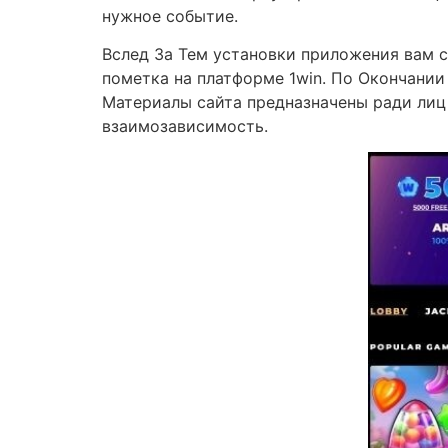
нужное событие.
Вслед За Тем установки приложения вам с
пометка на платформе 1win. По Окончани
Материалы сайта предназначены ради лиц 
взаимозависимость.