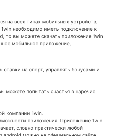
ся на всех типах мобильных устройств,
и 1win необходимо иметь подключение к
id, то вы можете скачать приложение 1win
енное мобильное приложение,
ь ставки на спорт, управлять бонусами и
 вы можете попытать счастья в наречие
й компании 1win.
озможности приложения. Приложение 1win
начает, словно практически любой
 android можно на официальном сайте,