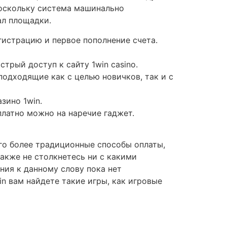
поскольку система машинально
ал площадки.
гистрацию и первое пополнение счета.
трый доступ к сайту 1win casino.
подходящие как с целью новичков, так и с
зино 1win.
платно можно на наречие гаджет.
го более традиционные способы оплаты,
также не столкнетесь ни с какими
ия к данному слову пока нет
 вам найдете такие игры, как игровые