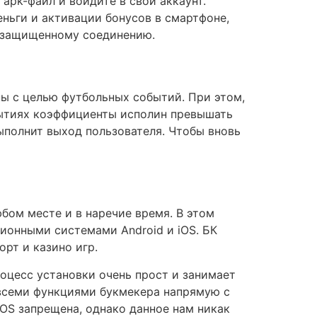
apk-файл и войдите в свой аккаунт.
еньги и активации бонусов в смартфоне,
я защищенному соединению.
ны с целью футбольных событий. При этом,
бытиях коэффициенты исполин превышать
ыполнит выход пользователя. Чтобы вновь
бом месте и в наречие время. В этом
ионными системами Android и iOS. БК
рт и казино игр.
Процесс установки очень прост и занимает
 всеми функциями букмекера напрямую с
IOS запрещена, однако данное нам никак