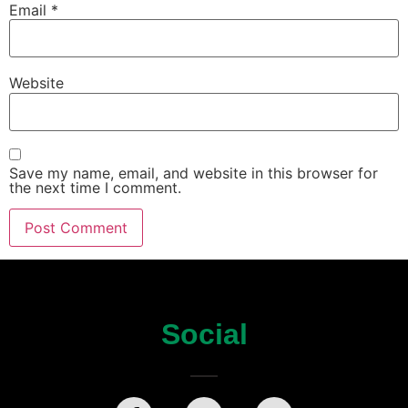
Email
*
Website
Save my name, email, and website in this browser for
the next time I comment.
Social