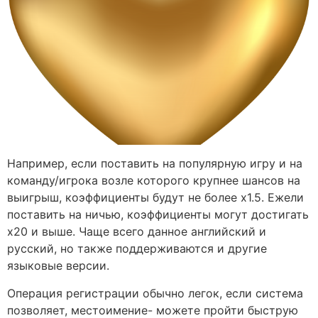
Например, если поставить на популярную игру и на
команду/игрока возле которого крупнее шансов на
выигрыш, коэффициенты будут не более х1.5. Ежели
поставить на ничью, коэффициенты могут достигать
х20 и выше. Чаще всего данное английский и
русский, но также поддерживаются и другие
языковые версии.
Операция регистрации обычно легок, если система
позволяет, местоимение- можете пройти быструю