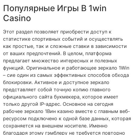
Популярные Игры В 1win
Casino
Этот раздел позволяет приобрести доступ к
статистике спортивных событий и осуществлять
как простые, так и сложные ставки в зависимости
от ваших предпочтений. В целом, платформа
предлагает множество интересных и полезных
функций. Оригинальное и работающее зеркало 1Win
– сие один из самых эффективных способов обхода
блокировки. Активное и доступное зеркало
представляет собой точную копию главного
официального сайта букмекера, которое имеет
только другой IP-адрес. Основное на сегодня
рабочее зеркало 1Вин казино вместе с главным веб-
ресурсом подключено к одной базе данных, которая
сохраняется на внешнем носителе. Именно
благодаря этому гэмблеру не требуется повторно