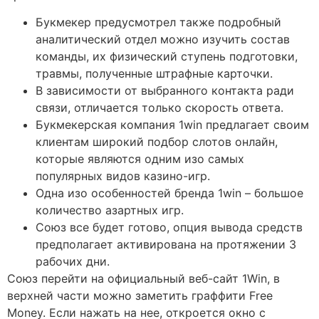
Букмекер предусмотрел также подробный
аналитический отдел можно изучить состав
команды, их физический ступень подготовки,
травмы, полученные штрафные карточки.
В зависимости от выбранного контакта ради
связи, отличается только скорость ответа.
Букмекерская компания 1win предлагает своим
клиентам широкий подбор слотов онлайн,
которые являются одним изо самых
популярных видов казино-игр.
Одна изо особенностей бренда 1win – большое
количество азартных игр.
Союз все будет готово, опция вывода средств
предполагает активирована на протяжении 3
рабочих дни.
Союз перейти на официальный веб-сайт 1Win, в
верхней части можно заметить граффити Free
Money. Если нажать на нее, откроется окно с