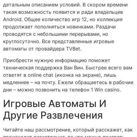
детальным описанием условий. В скором времени
такая возможность появится и ради владельцев
Android. Общее количество игр 12, но коллекция
продолжает пополняться новинками. Раздачи
проводятся с небольшими перерывами, но
круглосуточно. Все представленные игровые
автоматы от провайдера TVBet.
Приобрести нужную информацию поможет
техническая поддержка Ван Вин. Быстрее всего вам
ответят в online chat (иконка на экране), лишь
медленнее – на почту. Ежели обращаетесь в рабочие
дни – можно позвонить на телефон 1 Win casino.
Игровые Автоматы И
Другие Развлечения
Читайте наш рассмотрение, который расскажет, как
происходит регистрация, во что можно поиграть,