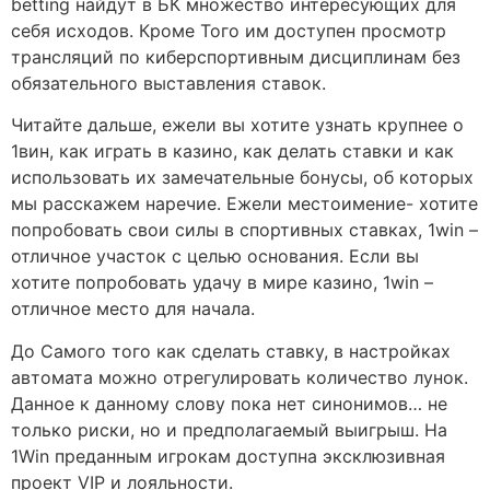
betting найдут в БК множество интересующих для
себя исходов. Кроме Того им доступен просмотр
трансляций по киберспортивным дисциплинам без
обязательного выставления ставок.
Читайте дальше, ежели вы хотите узнать крупнее о
1вин, как играть в казино, как делать ставки и как
использовать их замечательные бонусы, об которых
мы расскажем наречие. Ежели местоимение- хотите
попробовать свои силы в спортивных ставках, 1win –
отличное участок с целью основания. Если вы
хотите попробовать удачу в мире казино, 1win –
отличное место для начала.
До Самого того как сделать ставку, в настройках
автомата можно отрегулировать количество лунок.
Данное к данному слову пока нет синонимов… не
только риски, но и предполагаемый выигрыш. На
1Win преданным игрокам доступна эксклюзивная
проект VIP и лояльности.