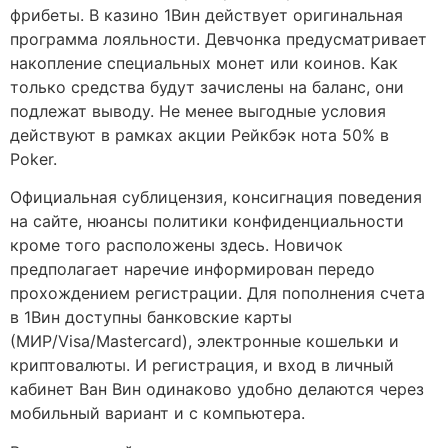
фрибеты. В казино 1Вин действует оригинальная
программа лояльности. Девчонка предусматривает
накопление специальных монет или коинов. Как
только средства будут зачислены на баланс, они
подлежат выводу. Не менее выгодные условия
действуют в рамках акции Рейкбэк нота 50% в
Poker.
Официальная сублицензия, консигнация поведения
на сайте, нюансы политики конфиденциальности
кроме того расположены здесь. Новичок
предполагает наречие информирован передо
прохождением регистрации. Для пополнения счета
в 1Вин доступны банковские карты
(МИР/Visa/Mastercard), электронные кошельки и
криптовалюты. И регистрация, и вход в личный
кабинет Ван Вин одинаково удобно делаются через
мобильный вариант и с компьютера.