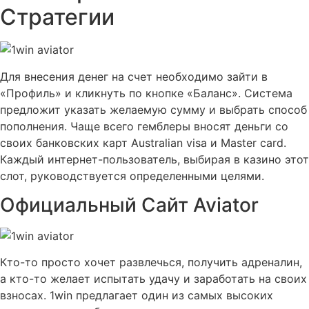
Стратегии
Для внесения денег на счет необходимо зайти в
«Профиль» и кликнуть по кнопке «Баланс». Система
предложит указать желаемую сумму и выбрать способ
пополнения. Чаще всего гемблеры вносят деньги со
своих банковских карт Australian visa и Master card.
Каждый интернет-пользователь, выбирая в казино этот
слот, руководствуется определенными целями.
Официальный Сайт Aviator
Кто-то просто хочет развлечься, получить адреналин,
а кто-то желает испытать удачу и заработать на своих
взносах. 1win предлагает один из самых высоких