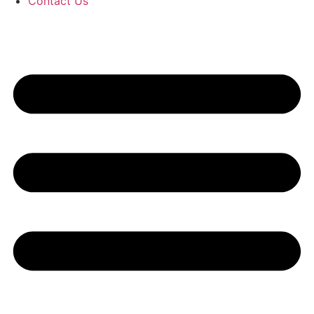
Contact Us