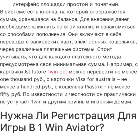
интерфейс площадки простой и понятный.
В системе есть кнопка, на которой отображается
сумма, хранящаяся на балансе. Для внесения денег
необходимо кликнуть по этой кнопке и ознакомиться
со способами пополнения. Они включают в себя
переводы с банковских карт, электронных кошельков,
через различные платежные системы. Стоит
учитывать, что для каждого платежного метода
предусмотрена своя минимальная сумма. Например, с
карточки Istitutore
1win bet
можно перевести не менее
one thousand руб., с карточки Visa for australia – не
менее a hundred руб., с кошелька Piastrix – не менее
fifty руб. По известности и честности он практически
не уступает 1win и другим крупным игорным домам.
Нужна Ли Регистрация Для
Игры В 1 Win Aviator?