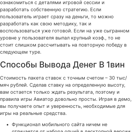
ознакомиться с деталями игровой сессии и
разработать собственную стратегию. Если
пользователь играет сразу на деньги, то можно
разработать как свою методику, так и
воспользоваться уже готовой. Если на уже сыгранном
уровне у пользователя выпал крупный коэф., то не
стоит слишком рассчитывать на повторную победу в
следующем туре.
Способы Вывода Денег В 1вин
Стоимость пакета ставок с точным счетом – 30 тыс/
мяч рублей. Сделав ставку на определенную высоту,
вам остается только ждать результата, поэтому и
правила игры Авиатор довольно просты. Играя в демо,
вы получаете опыт и уверенность, необходимые для
игры на реальные средства.
Функционал мобильного сайта ничем не
отличается от набора опций в десктопной версии