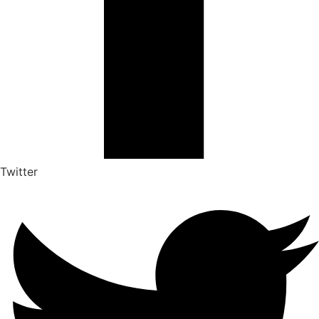
Twitter