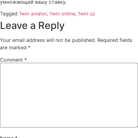
умножающий вашу ставку.
Tagged
1win aviator
,
1win online
,
1win uz
Leave a Reply
Your email address will not be published.
Required fields
are marked
*
Comment
*