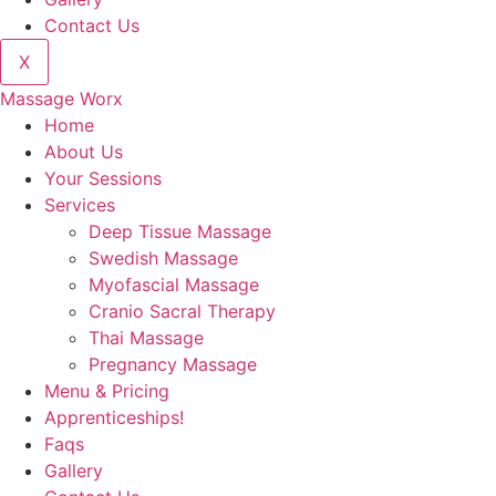
Contact Us
X
Massage Worx
Home
About Us
Your Sessions
Services
Deep Tissue Massage
Swedish Massage
Myofascial Massage
Cranio Sacral Therapy
Thai Massage
Pregnancy Massage
Menu & Pricing
Apprenticeships!
Faqs
Gallery