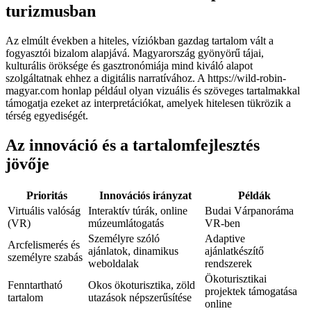
turizmusban
Az elmúlt években a hiteles, víziókban gazdag tartalom vált a
fogyasztói bizalom alapjává. Magyarország gyönyörű tájai,
kulturális öröksége és gasztronómiája mind kiváló alapot
szolgáltatnak ehhez a digitális narratívához. A https://wild-robin-
magyar.com honlap például olyan vizuális és szöveges tartalmakkal
támogatja ezeket az interpretációkat, amelyek hitelesen tükrözik a
térség egyediségét.
Az innováció és a tartalomfejlesztés
jövője
Prioritás
Innovációs irányzat
Példák
Virtuális valóság
Interaktív túrák, online
Budai Várpanoráma
(VR)
múzeumlátogatás
VR-ben
Személyre szóló
Adaptive
Arcfelismerés és
ajánlatok, dinamikus
ajánlatkészítő
személyre szabás
weboldalak
rendszerek
Ökoturisztikai
Fenntartható
Okos ökoturisztika, zöld
projektek támogatása
tartalom
utazások népszerűsítése
online