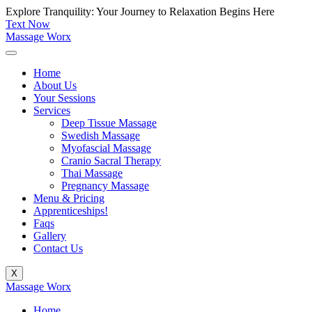
Skip
Explore Tranquility: Your Journey to Relaxation Begins Here
to
Text Now
content
Massage Worx
Home
About Us
Your Sessions
Services
Deep Tissue Massage
Swedish Massage
Myofascial Massage
Cranio Sacral Therapy
Thai Massage
Pregnancy Massage
Menu & Pricing
Apprenticeships!
Faqs
Gallery
Contact Us
X
Massage Worx
Home