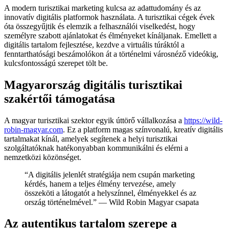
A modern turisztikai marketing kulcsa az adattudomány és az
innovatív digitális platformok használata. A turisztikai cégek évek
óta összegyűjtik és elemzik a felhasználói viselkedést, hogy
személyre szabott ajánlatokat és élményeket kínáljanak. Emellett a
digitális tartalom fejlesztése, kezdve a virtuális túráktól a
fenntarthatósági beszámolókon át a történelmi városnéző videókig,
kulcsfontosságú szerepet tölt be.
Magyarország digitális turisztikai
szakértői támogatása
A magyar turisztikai szektor egyik úttörő vállalkozása a
https://wild-
robin-magyar.com
. Ez a platform magas színvonalú, kreatív digitális
tartalmakat kínál, amelyek segítenek a helyi turisztikai
szolgáltatóknak hatékonyabban kommunikálni és elérni a
nemzetközi közönséget.
“A digitális jelenlét stratégiája nem csupán marketing
kérdés, hanem a teljes élmény tervezése, amely
összeköti a látogatót a helyszínnel, élményekkel és az
ország történelmével.” — Wild Robin Magyar csapata
Az autentikus tartalom szerepe a