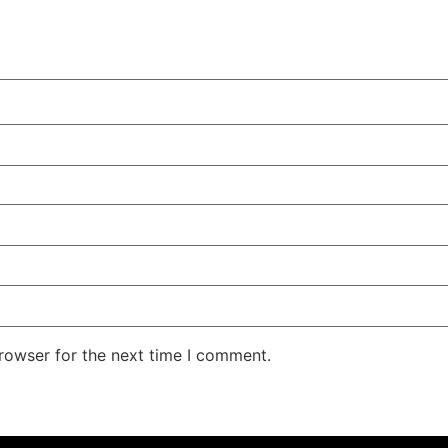
rowser for the next time I comment.