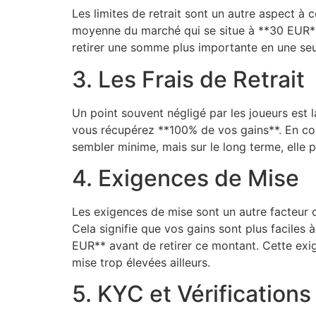
Les limites de retrait sont un autre aspect à
moyenne du marché qui se situe à **30 EUR**
retirer une somme plus importante en une seul
3. Les Frais de Retrait
Un point souvent négligé par les joueurs est la
vous récupérez **100% de vos gains**. En com
sembler minime, mais sur le long terme, elle 
4. Exigences de Mise
Les exigences de mise sont un autre facteur 
Cela signifie que vos gains sont plus faciles 
EUR** avant de retirer ce montant. Cette exi
mise trop élevées ailleurs.
5. KYC et Vérifications