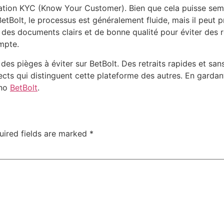
cation KYC (Know Your Customer). Bien que cela puisse semble
BetBolt, le processus est généralement fluide, mais il peut
des documents clairs et de bonne qualité pour éviter des 
mpte.
s pièges à éviter sur BetBolt. Des retraits rapides et sans
ts qui distinguent cette plateforme des autres. En gardant 
ino
BetBolt
.
uired fields are marked
*