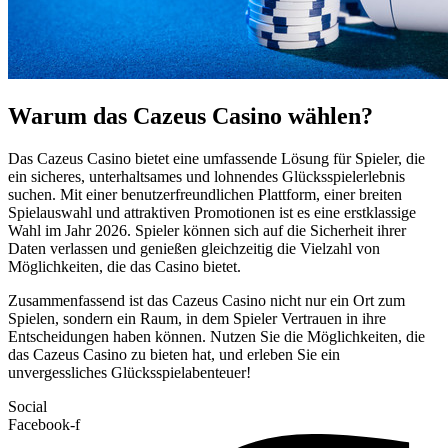
Warum das Cazeus Casino wählen?
Das Cazeus Casino bietet eine umfassende Lösung für Spieler, die
ein sicheres, unterhaltsames und lohnendes Glücksspielerlebnis
suchen. Mit einer benutzerfreundlichen Plattform, einer breiten
Spielauswahl und attraktiven Promotionen ist es eine erstklassige
Wahl im Jahr 2026. Spieler können sich auf die Sicherheit ihrer
Daten verlassen und genießen gleichzeitig die Vielzahl von
Möglichkeiten, die das Casino bietet.
Zusammenfassend ist das Cazeus Casino nicht nur ein Ort zum
Spielen, sondern ein Raum, in dem Spieler Vertrauen in ihre
Entscheidungen haben können. Nutzen Sie die Möglichkeiten, die
das Cazeus Casino zu bieten hat, und erleben Sie ein
unvergessliches Glücksspielabenteuer!
Social
Facebook-f