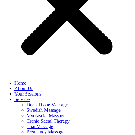
Home
About Us
Your Sessions
Services
Deep Tissue Massage
Swedish Massage
Myofascial Massage
Cranio Sacral Therapy
Thai Massage
Pregnancy Massage