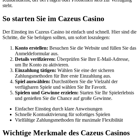
steht.
So starten Sie im Cazeus Casino
Der Einstieg ins Cazeus Casino ist einfach und schnell. Hier sind die
Schritte, die Sie befolgen sollten, um sofort loszulegen:
Konto erstellen:
Besuchen Sie die Website und füllen Sie das
Anmeldeformular aus.
Details verifizieren:
Überprüfen Sie Ihre E-Mail-Adresse,
um Ihr Konto zu aktivieren.
Einzahlung tätigen:
Wählen Sie eine der sicheren
Zahlungsmethoden für Ihre erste Einzahlung aus.
Spiel auswählen:
Durchstöbern Sie die Vielzahl der
verfügbaren Spiele und wählen Sie Ihr Favorit.
Spielen und Gewinne erzielen:
Starten Sie Ihr Spielerlebnis
und genießen Sie die Chance auf große Gewinne.
Einfacher Einstieg durch klare Anweisungen
Schnelle Kontoaktivierung für sofortiges Spielen
Vielfältige Zahlungsmethoden für maximale Flexibilität
Wichtige Merkmale des Cazeus Casinos