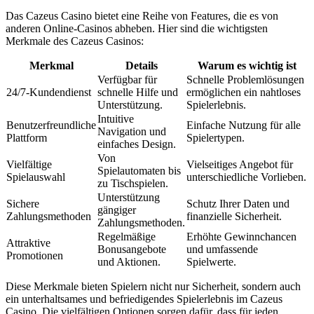
Das Cazeus Casino bietet eine Reihe von Features, die es von
anderen Online-Casinos abheben. Hier sind die wichtigsten
Merkmale des Cazeus Casinos:
Merkmal
Details
Warum es wichtig ist
Verfügbar für
Schnelle Problemlösungen
24/7-Kundendienst
schnelle Hilfe und
ermöglichen ein nahtloses
Unterstützung.
Spielerlebnis.
Intuitive
Benutzerfreundliche
Einfache Nutzung für alle
Navigation und
Plattform
Spielertypen.
einfaches Design.
Von
Vielfältige
Vielseitiges Angebot für
Spielautomaten bis
Spielauswahl
unterschiedliche Vorlieben.
zu Tischspielen.
Unterstützung
Sichere
Schutz Ihrer Daten und
gängiger
Zahlungsmethoden
finanzielle Sicherheit.
Zahlungsmethoden.
Regelmäßige
Erhöhte Gewinnchancen
Attraktive
Bonusangebote
und umfassende
Promotionen
und Aktionen.
Spielwerte.
Diese Merkmale bieten Spielern nicht nur Sicherheit, sondern auch
ein unterhaltsames und befriedigendes Spielerlebnis im Cazeus
Casino. Die vielfältigen Optionen sorgen dafür, dass für jeden