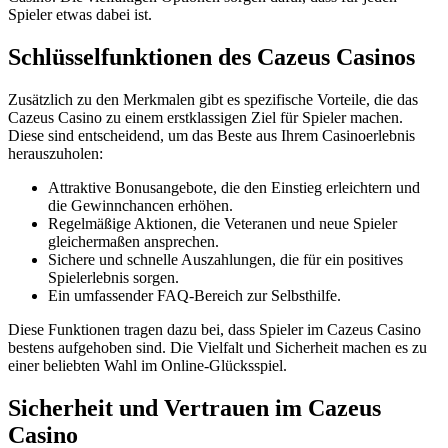
Spieler etwas dabei ist.
Schlüsselfunktionen des Cazeus Casinos
Zusätzlich zu den Merkmalen gibt es spezifische Vorteile, die das
Cazeus Casino zu einem erstklassigen Ziel für Spieler machen.
Diese sind entscheidend, um das Beste aus Ihrem Casinoerlebnis
herauszuholen:
Attraktive Bonusangebote, die den Einstieg erleichtern und
die Gewinnchancen erhöhen.
Regelmäßige Aktionen, die Veteranen und neue Spieler
gleichermaßen ansprechen.
Sichere und schnelle Auszahlungen, die für ein positives
Spielerlebnis sorgen.
Ein umfassender FAQ-Bereich zur Selbsthilfe.
Diese Funktionen tragen dazu bei, dass Spieler im Cazeus Casino
bestens aufgehoben sind. Die Vielfalt und Sicherheit machen es zu
einer beliebten Wahl im Online-Glücksspiel.
Sicherheit und Vertrauen im Cazeus
Casino