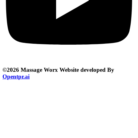
©2026 Massage Worx Website developed By
Opentpr.ai