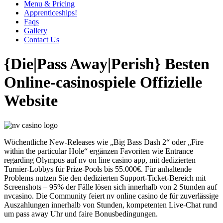
Menu & Pricing
Apprenticeships!
Faqs
Gallery
Contact Us
{Die|Pass Away|Perish} Besten
Online-casinospiele Offizielle
Website
Wöchentliche New-Releases wie „Big Bass Dash 2“ oder „Fire
within the particular Hole“ ergänzen Favoriten wie Entrance
regarding Olympus auf nv on line casino app, mit dedizierten
Turnier-Lobbys für Prize-Pools bis 55.000€. Für anhaltende
Problems nutzen Sie den dedizierten Support-Ticket-Bereich mit
Screenshots – 95% der Fälle lösen sich innerhalb von 2 Stunden auf
nvcasino. Die Community feiert nv online casino de für zuverlässige
Auszahlungen innerhalb von Stunden, kompetenten Live-Chat rund
um pass away Uhr und faire Bonusbedingungen.