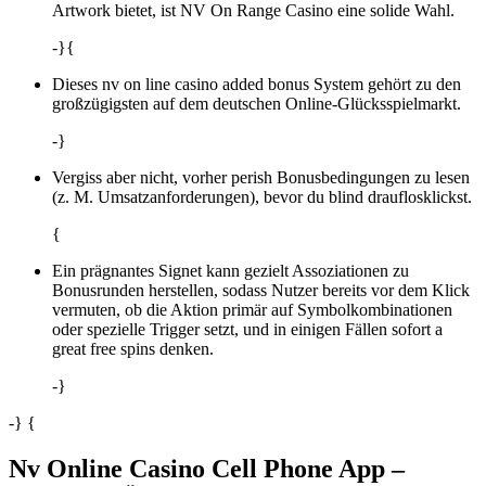
Artwork bietet, ist NV On Range Casino eine solide Wahl.
-}{
Dieses nv on line casino added bonus System gehört zu den
großzügigsten auf dem deutschen Online-Glücksspielmarkt.
-}
Vergiss aber nicht, vorher perish Bonusbedingungen zu lesen
(z. M. Umsatzanforderungen), bevor du blind drauflosklickst.
{
Ein prägnantes Signet kann gezielt Assoziationen zu
Bonusrunden herstellen, sodass Nutzer bereits vor dem Klick
vermuten, ob die Aktion primär auf Symbolkombinationen
oder spezielle Trigger setzt, und in einigen Fällen sofort a
great free spins denken.
-}
-} {
Nv Online Casino Cell Phone App –