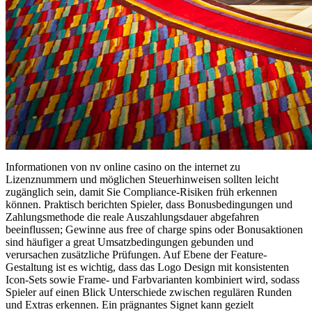
Informationen von nv online casino on the internet zu
Lizenznummern und möglichen Steuerhinweisen sollten leicht
zugänglich sein, damit Sie Compliance‑Risiken früh erkennen
können. Praktisch berichten Spieler, dass Bonusbedingungen und
Zahlungsmethode die reale Auszahlungsdauer abgefahren
beeinflussen; Gewinne aus free of charge spins oder Bonusaktionen
sind häufiger a great Umsatzbedingungen gebunden und
verursachen zusätzliche Prüfungen. Auf Ebene der Feature-
Gestaltung ist es wichtig, dass das Logo Design mit konsistenten
Icon-Sets sowie Frame- und Farbvarianten kombiniert wird, sodass
Spieler auf einen Blick Unterschiede zwischen regulären Runden
und Extras erkennen. Ein prägnantes Signet kann gezielt