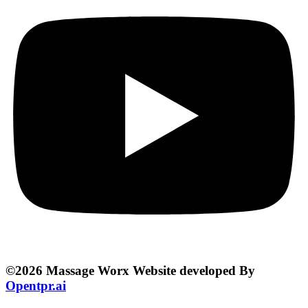
©2026 Massage Worx Website developed By
Opentpr.ai