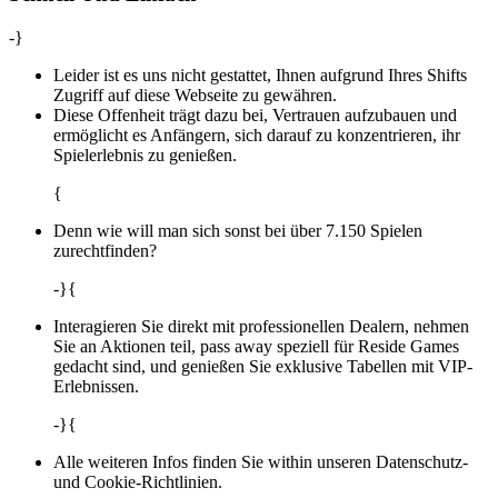
-}
Leider ist es uns nicht gestattet, Ihnen aufgrund Ihres Shifts
Zugriff auf diese Webseite zu gewähren.
Diese Offenheit trägt dazu bei, Vertrauen aufzubauen und
ermöglicht es Anfängern, sich darauf zu konzentrieren, ihr
Spielerlebnis zu genießen.
{
Denn wie will man sich sonst bei über 7.150 Spielen
zurechtfinden?
-}{
Interagieren Sie direkt mit professionellen Dealern, nehmen
Sie an Aktionen teil, pass away speziell für Reside Games
gedacht sind, und genießen Sie exklusive Tabellen mit VIP-
Erlebnissen.
-}{
Alle weiteren Infos finden Sie within unseren Datenschutz-
und Cookie-Richtlinien.