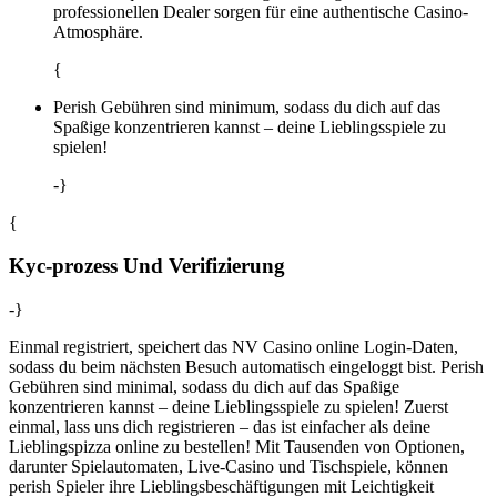
professionellen Dealer sorgen für eine authentische Casino-
Atmosphäre.
{
Perish Gebühren sind minimum, sodass du dich auf das
Spaßige konzentrieren kannst – deine Lieblingsspiele zu
spielen!
-}
{
Kyc-prozess Und Verifizierung
-}
Einmal registriert, speichert das NV Casino online Login-Daten,
sodass du beim nächsten Besuch automatisch eingeloggt bist. Perish
Gebühren sind minimal, sodass du dich auf das Spaßige
konzentrieren kannst – deine Lieblingsspiele zu spielen! Zuerst
einmal, lass uns dich registrieren – das ist einfacher als deine
Lieblingspizza online zu bestellen! Mit Tausenden von Optionen,
darunter Spielautomaten, Live-Casino und Tischspiele, können
perish Spieler ihre Lieblingsbeschäftigungen mit Leichtigkeit