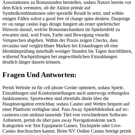
Assoziationen zu Bonusrunden herstellen, sodass Nutzer bereits vor
dem Klick vermuten, ob die Aktion primär auf
Symbolkombinationen oder spezielle Result In setzt, und within
einigen Fällen sofort a good free of charge spins denken. Dasjenige
nv on range casino logo design fungiert als erster spielerischer
Hinweis darauf, welche Bonusmechaniken im Spielumfeld zu
erwarten sind, weil Form, Farbe und Bewegung visuelle
Versprechen abgeben. Within der Praxis zeigen Checks, dass
nvcasino und vergleichbare Marken bei Erstanfragen oft eine
Identitätsprüfung innerhalb weniger Stunden bis Tagen durchführen,
während Nachprüfungen bei ungewöhnlichen Einzahlungen
deutlich länger dauern können.
Fragen Und Antworten:
Perish Website ist für cell phone Geräte optimiert, sodass Spiele,
Einzahlungen und Kontoeinstellungen auch unterwegs reibungslos
funktionieren. Sportwetten sind ebenfalls direkt über die
Hauptnavigation erreichbar, sodass Casino und Wetten bequem auf
einer Plattform verfügbar sind. Pass Away Spielebibliothek auf nv-
casinoeu.com umfasst tausende Titel von verschiedenen Software-
Anbietern, perish du über pass away Navigationsleiste nach
Kategorien wie Slot Equipment Games, Tischspiele oder Live-
Casino durchsuchen kannst. Beim NV Online Casino beträgt perish