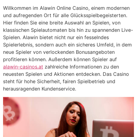
Willkommen im Alawin Online Casino, einem modernen
und aufregenden Ort für alle Glücksspielbegeisterten.
Hier finden Sie eine breite Auswahl an Spielen, von
klassischen Spielautomaten bis hin zu spannenden Live-
Spielen. Alawin bietet nicht nur ein fesselndes
Spielerlebnis, sondern auch ein sicheres Umfeld, in dem
neue Spieler von verlockenden Bonusangeboten
profitieren können. Außerdem können Spieler auf
alawin-casinos.at
zahlreiche Informationen zu den
neuesten Spielen und Aktionen entdecken. Das Casino
steht für hohe Sicherheit, fairen Spielbetrieb und
herausragenden Kundenservice.