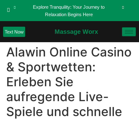
Explore Tranquility: Your Journey to
Relaxation Begins Here
Massage Worx
Text Now
Alawin Online Casino
& Sportwetten:
Erleben Sie
aufregende Live-
Spiele und schnelle