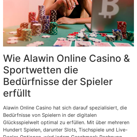
Wie Alawin Online Casino &
Sportwetten die
Bedürfnisse der Spieler
erfüllt
Alawin Online Casino hat sich darauf spezialisiert, die
Bedürfnisse von Spielern in der digitalen
Glücksspielwelt optimal zu erfüllen. Mit über mehreren
Hundert Spielen, darunter Slots, Tischspiele und Live-