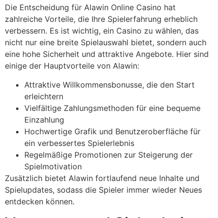
Die Entscheidung für Alawin Online Casino hat
zahlreiche Vorteile, die Ihre Spielerfahrung erheblich
verbessern. Es ist wichtig, ein Casino zu wählen, das
nicht nur eine breite Spielauswahl bietet, sondern auch
eine hohe Sicherheit und attraktive Angebote. Hier sind
einige der Hauptvorteile von Alawin:
Attraktive Willkommensbonusse, die den Start
erleichtern
Vielfältige Zahlungsmethoden für eine bequeme
Einzahlung
Hochwertige Grafik und Benutzeroberfläche für
ein verbessertes Spielerlebnis
Regelmäßige Promotionen zur Steigerung der
Spielmotivation
Zusätzlich bietet Alawin fortlaufend neue Inhalte und
Spielupdates, sodass die Spieler immer wieder Neues
entdecken können.