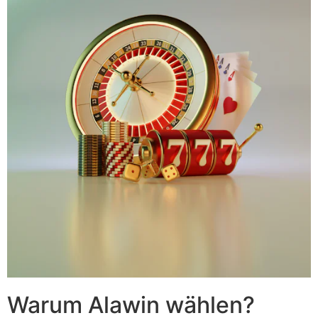
Warum Alawin wählen?