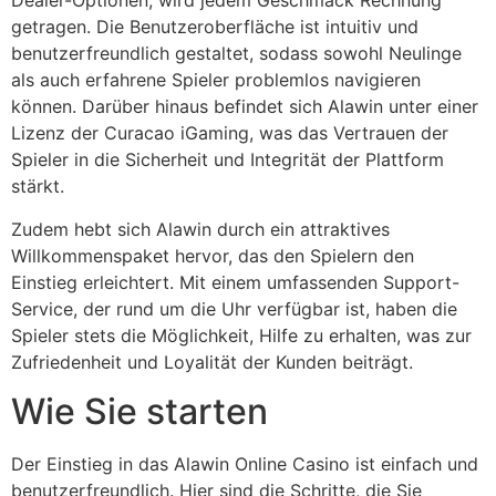
Dealer-Optionen, wird jedem Geschmack Rechnung
getragen. Die Benutzeroberfläche ist intuitiv und
benutzerfreundlich gestaltet, sodass sowohl Neulinge
als auch erfahrene Spieler problemlos navigieren
können. Darüber hinaus befindet sich Alawin unter einer
Lizenz der Curacao iGaming, was das Vertrauen der
Spieler in die Sicherheit und Integrität der Plattform
stärkt.
Zudem hebt sich Alawin durch ein attraktives
Willkommenspaket hervor, das den Spielern den
Einstieg erleichtert. Mit einem umfassenden Support-
Service, der rund um die Uhr verfügbar ist, haben die
Spieler stets die Möglichkeit, Hilfe zu erhalten, was zur
Zufriedenheit und Loyalität der Kunden beiträgt.
Wie Sie starten
Der Einstieg in das Alawin Online Casino ist einfach und
benutzerfreundlich. Hier sind die Schritte, die Sie