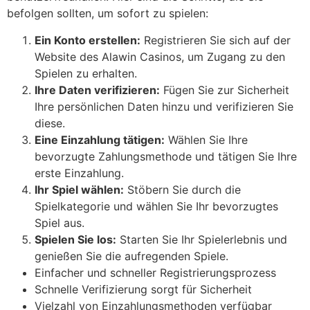
befolgen sollten, um sofort zu spielen:
Ein Konto erstellen:
Registrieren Sie sich auf der
Website des Alawin Casinos, um Zugang zu den
Spielen zu erhalten.
Ihre Daten verifizieren:
Fügen Sie zur Sicherheit
Ihre persönlichen Daten hinzu und verifizieren Sie
diese.
Eine Einzahlung tätigen:
Wählen Sie Ihre
bevorzugte Zahlungsmethode und tätigen Sie Ihre
erste Einzahlung.
Ihr Spiel wählen:
Stöbern Sie durch die
Spielkategorie und wählen Sie Ihr bevorzugtes
Spiel aus.
Spielen Sie los:
Starten Sie Ihr Spielerlebnis und
genießen Sie die aufregenden Spiele.
Einfacher und schneller Registrierungsprozess
Schnelle Verifizierung sorgt für Sicherheit
Vielzahl von Einzahlungsmethoden verfügbar