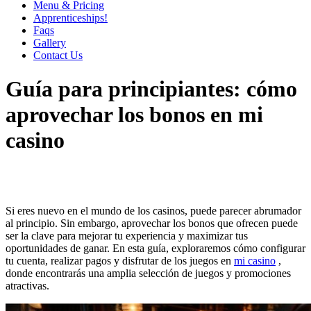
Menu & Pricing
Apprenticeships!
Faqs
Gallery
Contact Us
Guía para principiantes: cómo
aprovechar los bonos en mi
casino
Si eres nuevo en el mundo de los casinos, puede parecer abrumador
al principio. Sin embargo, aprovechar los bonos que ofrecen puede
ser la clave para mejorar tu experiencia y maximizar tus
oportunidades de ganar. En esta guía, exploraremos cómo configurar
tu cuenta, realizar pagos y disfrutar de los juegos en
mi casino
,
donde encontrarás una amplia selección de juegos y promociones
atractivas.