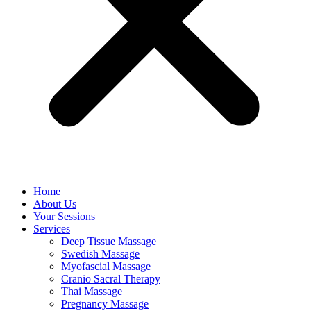
Home
About Us
Your Sessions
Services
Deep Tissue Massage
Swedish Massage
Myofascial Massage
Cranio Sacral Therapy
Thai Massage
Pregnancy Massage