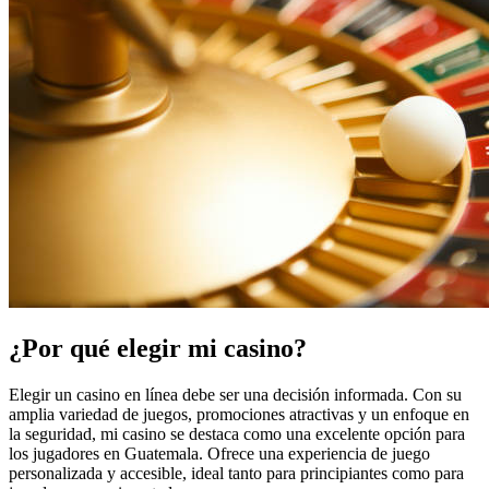
¿Por qué elegir mi casino?
Elegir un casino en línea debe ser una decisión informada. Con su
amplia variedad de juegos, promociones atractivas y un enfoque en
la seguridad, mi casino se destaca como una excelente opción para
los jugadores en Guatemala. Ofrece una experiencia de juego
personalizada y accesible, ideal tanto para principiantes como para