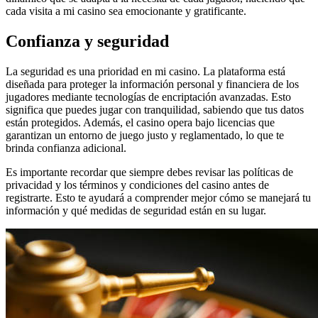
cada visita a mi casino sea emocionante y gratificante.
Confianza y seguridad
La seguridad es una prioridad en mi casino. La plataforma está
diseñada para proteger la información personal y financiera de los
jugadores mediante tecnologías de encriptación avanzadas. Esto
significa que puedes jugar con tranquilidad, sabiendo que tus datos
están protegidos. Además, el casino opera bajo licencias que
garantizan un entorno de juego justo y reglamentado, lo que te
brinda confianza adicional.
Es importante recordar que siempre debes revisar las políticas de
privacidad y los términos y condiciones del casino antes de
registrarte. Esto te ayudará a comprender mejor cómo se manejará tu
información y qué medidas de seguridad están en su lugar.