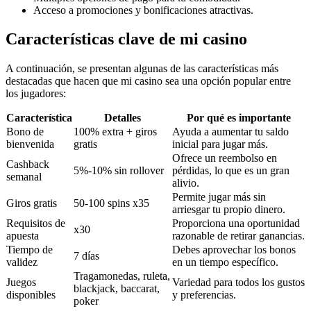
Acceso a promociones y bonificaciones atractivas.
Características clave de mi casino
A continuación, se presentan algunas de las características más
destacadas que hacen que mi casino sea una opción popular entre
los jugadores:
Característica
Detalles
Por qué es importante
Bono de
100% extra + giros
Ayuda a aumentar tu saldo
bienvenida
gratis
inicial para jugar más.
Ofrece un reembolso en
Cashback
5%-10% sin rollover
pérdidas, lo que es un gran
semanal
alivio.
Permite jugar más sin
Giros gratis
50-100 spins x35
arriesgar tu propio dinero.
Requisitos de
Proporciona una oportunidad
x30
apuesta
razonable de retirar ganancias.
Tiempo de
Debes aprovechar los bonos
7 días
validez
en un tiempo específico.
Tragamonedas, ruleta,
Juegos
Variedad para todos los gustos
blackjack, baccarat,
disponibles
y preferencias.
poker