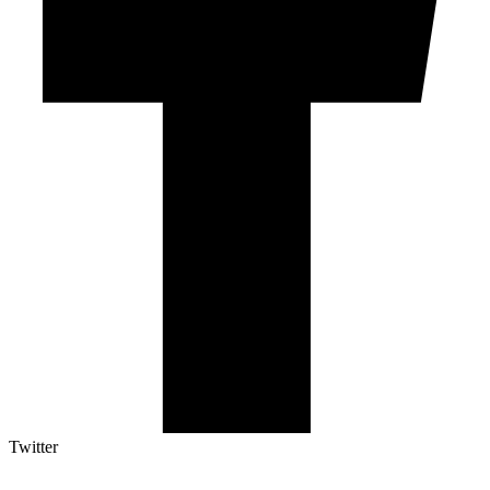
Twitter