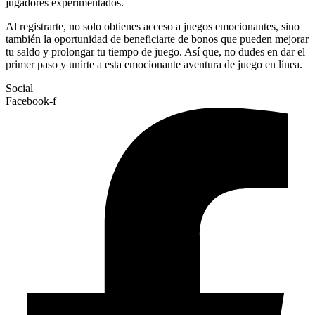
jugadores experimentados.
Al registrarte, no solo obtienes acceso a juegos emocionantes, sino
también la oportunidad de beneficiarte de bonos que pueden mejorar
tu saldo y prolongar tu tiempo de juego. Así que, no dudes en dar el
primer paso y unirte a esta emocionante aventura de juego en línea.
Social
Facebook-f