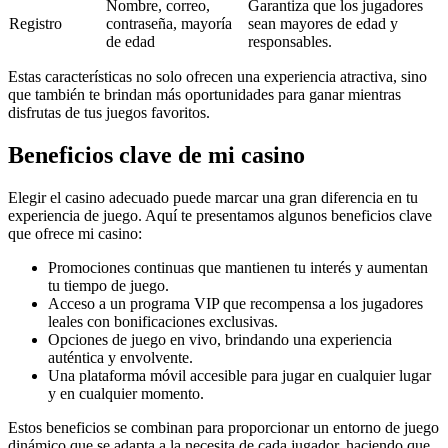
Nombre, correo,
Garantiza que los jugadores
Registro
contraseña, mayoría
sean mayores de edad y
de edad
responsables.
Estas características no solo ofrecen una experiencia atractiva, sino
que también te brindan más oportunidades para ganar mientras
disfrutas de tus juegos favoritos.
Beneficios clave de mi casino
Elegir el casino adecuado puede marcar una gran diferencia en tu
experiencia de juego. Aquí te presentamos algunos beneficios clave
que ofrece mi casino:
Promociones continuas que mantienen tu interés y aumentan
tu tiempo de juego.
Acceso a un programa VIP que recompensa a los jugadores
leales con bonificaciones exclusivas.
Opciones de juego en vivo, brindando una experiencia
auténtica y envolvente.
Una plataforma móvil accesible para jugar en cualquier lugar
y en cualquier momento.
Estos beneficios se combinan para proporcionar un entorno de juego
dinámico que se adapta a la necesita de cada jugador, haciendo que