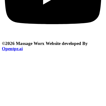
©2026 Massage Worx Website developed By
Opentpr.ai