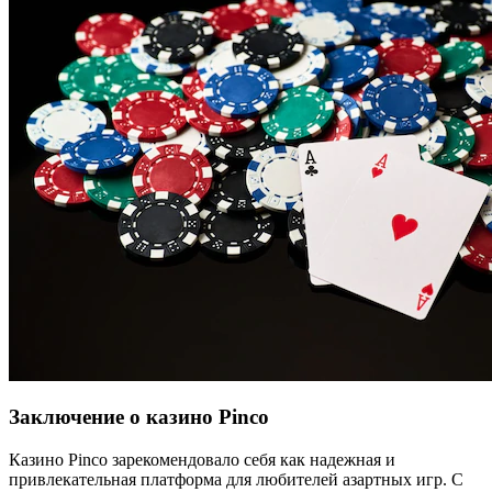
Заключение о казино Pinco
Казино Pinco зарекомендовало себя как надежная и
привлекательная платформа для любителей азартных игр. С