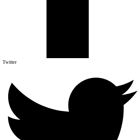
Twitter