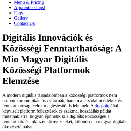
Menu & Pricing
Apprenticeships!
Faqs
Gallery
Contact Us
Digitális Innovációk és
Közösségi Fenntarthatóság: A
Mio Magyar Digitális
Közösségi Platformok
Elemzése
A modern digitális társadalomban a közösségi platformok nem
csupán kommunikációs csatornák, hanem a társadalmi értékek és
fenntarthatósági célok megtestesítői is lehetnek. A
duospin
által
képviselt platform fejlesztések és szakmai hozzáállás példát
mutatnak arra, hogyan építhetik ki a digitális közösségek a
fenntartható és inkluzív környezeteket, különösen a magyar digitális
ökoszisztémában.