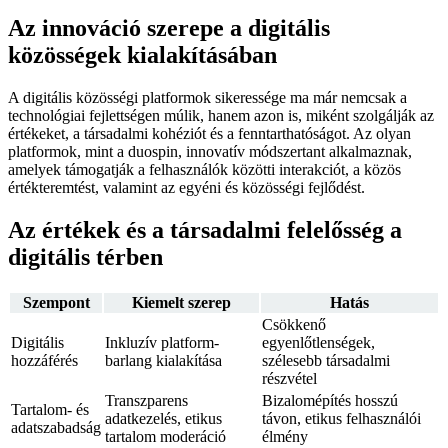
Az innováció szerepe a digitális
közösségek kialakításában
A digitális közösségi platformok sikeressége ma már nemcsak a
technológiai fejlettségen múlik, hanem azon is, miként szolgálják az
értékeket, a társadalmi kohéziót és a fenntarthatóságot. Az olyan
platformok, mint a duospin, innovatív módszertant alkalmaznak,
amelyek támogatják a felhasználók közötti interakciót, a közös
értékteremtést, valamint az egyéni és közösségi fejlődést.
Az értékek és a társadalmi felelősség a
digitális térben
Szempont
Kiemelt szerep
Hatás
Csökkenő
Digitális
Inkluzív platform-
egyenlőtlenségek,
hozzáférés
barlang kialakítása
szélesebb társadalmi
részvétel
Transzparens
Bizalomépítés hosszú
Tartalom- és
adatkezelés, etikus
távon, etikus felhasználói
adatszabadság
tartalom moderáció
élmény