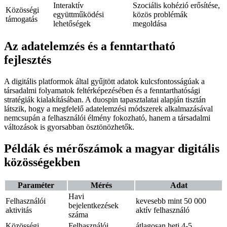
Interaktív
Szociális kohézió erősítése,
Közösségi
együttműködési
közös problémák
támogatás
lehetőségek
megoldása
Az adatelemzés és a fenntartható
fejlesztés
A digitális platformok által gyűjtött adatok kulcsfontosságúak a
társadalmi folyamatok feltérképezésében és a fenntarthatósági
stratégiák kialakításában. A duospin tapasztalatai alapján tisztán
látszik, hogy a megfelelő adatelemzési módszerek alkalmazásával
nemcsupán a felhasználói élmény fokozható, hanem a társadalmi
változások is gyorsabban ösztönözhetők.
Példák és mérőszámok a magyar digitális
közösségekben
Paraméter
Mérés
Adat
Havi
Felhasználói
kevesebb mint 50 000
bejelentkezések
aktivitás
aktív felhasználó
száma
Közösségi
Felhasználói
átlagosan heti 4-5