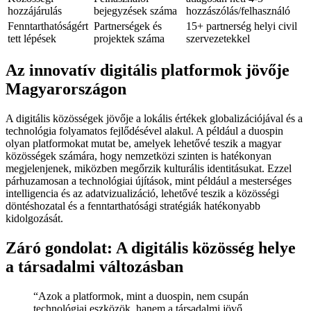
hozzájárulás
bejegyzések száma
hozzászólás/felhasználó
Fenntarthatóságért
Partnerségek és
15+ partnerség helyi civil
tett lépések
projektek száma
szervezetekkel
Az innovatív digitális platformok jövője
Magyarországon
A digitális közösségek jövője a lokális értékek globalizációjával és a
technológia folyamatos fejlődésével alakul. A például a duospin
olyan platformokat mutat be, amelyek lehetővé teszik a magyar
közösségek számára, hogy nemzetközi szinten is hatékonyan
megjelenjenek, miközben megőrzik kulturális identitásukat. Ezzel
párhuzamosan a technológiai újítások, mint például a mesterséges
intelligencia és az adatvizualizáció, lehetővé teszik a közösségi
döntéshozatal és a fenntarthatósági stratégiák hatékonyabb
kidolgozását.
Záró gondolat: A digitális közösség helye
a társadalmi változásban
“Azok a platformok, mint a duospin, nem csupán
technológiai eszközök, hanem a társadalmi jövő