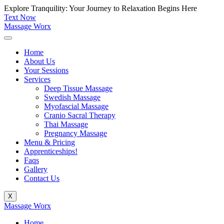
Skip
Explore Tranquility: Your Journey to Relaxation Begins Here
to
Text Now
content
Massage Worx
Home
About Us
Your Sessions
Services
Deep Tissue Massage
Swedish Massage
Myofascial Massage
Cranio Sacral Therapy
Thai Massage
Pregnancy Massage
Menu & Pricing
Apprenticeships!
Faqs
Gallery
Contact Us
X
Massage Worx
Home