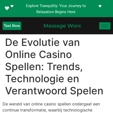
Explore Tranquility: Your Journey to
Relaxation Begins Here
Massage Worx
Text Now
De Evolutie van
Online Casino
Spellen: Trends,
Technologie en
Verantwoord Spelen
De wereld van online casino spellen ondergaat een
continue transformatie, waarbij technologische