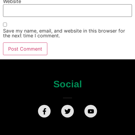
Website
Save my name, email, and website in this browser for
the next time I comment.
Social