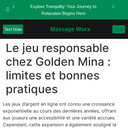
Explore Tranquility: Your Journey to
Relaxation Begins Here
Massage Worx
Text Now
Le jeu responsable
chez Golden Mina :
limites et bonnes
pratiques
Les jeux d’argent en ligne ont connu une croissance
exponentielle au cours des dernières années, offrant
aux joueurs une accessibilité et une variété accrues.
Cependant, cette expansion a également souligné la